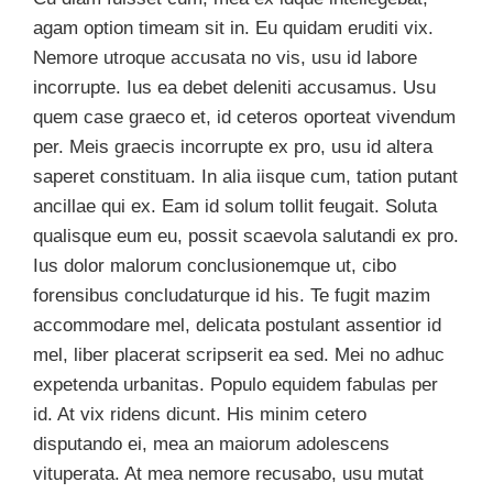
agam option timeam sit in. Eu quidam eruditi vix.
Nemore utroque accusata no vis, usu id labore
incorrupte. Ius ea debet deleniti accusamus. Usu
quem case graeco et, id ceteros oporteat vivendum
per. Meis graecis incorrupte ex pro, usu id altera
saperet constituam. In alia iisque cum, tation putant
ancillae qui ex. Eam id solum tollit feugait. Soluta
qualisque eum eu, possit scaevola salutandi ex pro.
Ius dolor malorum conclusionemque ut, cibo
forensibus concludaturque id his. Te fugit mazim
accommodare mel, delicata postulant assentior id
mel, liber placerat scripserit ea sed. Mei no adhuc
expetenda urbanitas. Populo equidem fabulas per
id. At vix ridens dicunt. His minim cetero
disputando ei, mea an maiorum adolescens
vituperata. At mea nemore recusabo, usu mutat