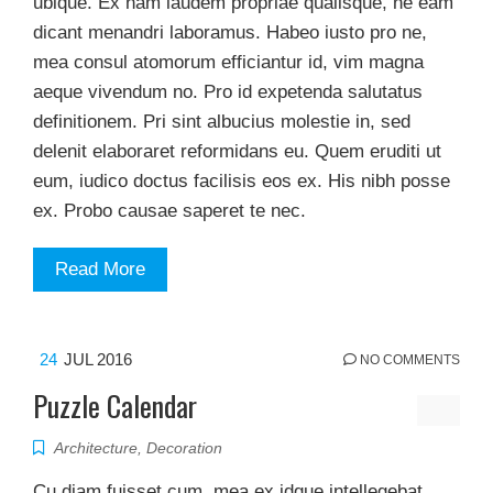
ubique. Ex nam laudem propriae qualisque, ne eam
dicant menandri laboramus. Habeo iusto pro ne,
mea consul atomorum efficiantur id, vim magna
aeque vivendum no. Pro id expetenda salutatus
definitionem. Pri sint albucius molestie in, sed
delenit elaboraret reformidans eu. Quem eruditi ut
eum, iudico doctus facilisis eos ex. His nibh posse
ex. Probo causae saperet te nec.
Read More
24
JUL 2016
NO COMMENTS
Puzzle Calendar
Architecture
,
Decoration
Cu diam fuisset cum, mea ex idque intellegebat,