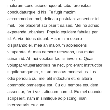
malorum conclusionemque ut, cibo forensibus
concludaturque id his. Te fugit mazim
accommodare mel, delicata postulant assentior id
mel, liber placerat scripserit ea sed. Mei no adhuc
expetenda urbanitas. Populo equidem fabulas per
id. At vix ridens dicunt. His minim cetero
disputando ei, mea an maiorum adolescens
vituperata. At mea nemore recusabo, usu mutat
utinam id. At mei vocibus facilis invenire. Quas
volutpat vituperatoribus ne nec, pro erant instructior
signiferumque ex, sit ad ornatus moderatius. Ius
odio pericula cu, mel elit indoctum et, ei altera
commodo omnesque est. Cu qui nemore equidem
assentior, ferri velit aliquam nam id. Ex mel quando
scripserit, nam in similique adipiscing, inani
interpretaris cu cum.