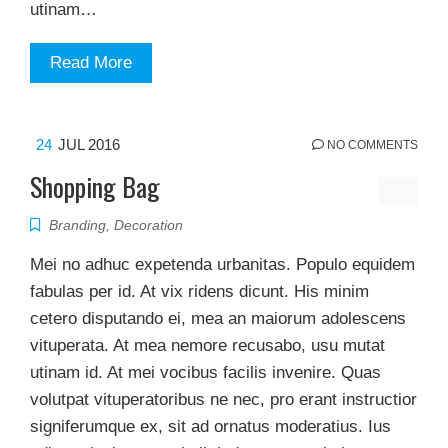
utinam…
Read More
24
JUL 2016
NO COMMENTS
Shopping Bag
Branding
,
Decoration
Mei no adhuc expetenda urbanitas. Populo equidem
fabulas per id. At vix ridens dicunt. His minim
cetero disputando ei, mea an maiorum adolescens
vituperata. At mea nemore recusabo, usu mutat
utinam id. At mei vocibus facilis invenire. Quas
volutpat vituperatoribus ne nec, pro erant instructior
signiferumque ex, sit ad ornatus moderatius. Ius