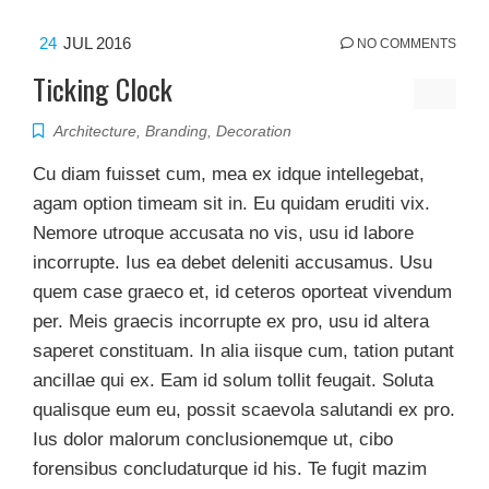
24
JUL 2016
NO COMMENTS
Ticking Clock
Architecture
,
Branding
,
Decoration
Cu diam fuisset cum, mea ex idque intellegebat,
agam option timeam sit in. Eu quidam eruditi vix.
Nemore utroque accusata no vis, usu id labore
incorrupte. Ius ea debet deleniti accusamus. Usu
quem case graeco et, id ceteros oporteat vivendum
per. Meis graecis incorrupte ex pro, usu id altera
saperet constituam. In alia iisque cum, tation putant
ancillae qui ex. Eam id solum tollit feugait. Soluta
qualisque eum eu, possit scaevola salutandi ex pro.
Ius dolor malorum conclusionemque ut, cibo
forensibus concludaturque id his. Te fugit mazim