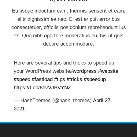
Eu iisque indoctum eam. Inermis senserit et eam,
elitr dignissim ea nec. Ei est eripuit erroribus
consectetuer, officiis posidonium reprehendunt ius
ex. Quo nibh oportere moderatius eu, his ut quis
decore accommodare.
Here are several tips and tricks to speed up
your WordPress website
#wordpress
#website
#speed
#fastload
#tips
#tricks
#speedup
https://t.co/8hvVJBVYNZ
— HashThemes (@hash_themes)
April 27,
2021